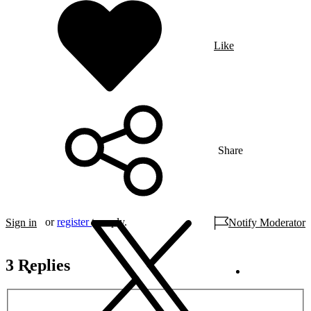
Like
Share
or
register
to reply.
Sign in
Notify Moderator
3 Replies