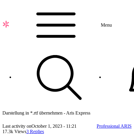
Skip
to
main
content
Menu
Darstellung in *.rtf übernehmen - Aris Express
Last activity on
October 1, 2023 - 11:21
Professional ARIS
17.3k Views
3 Replies