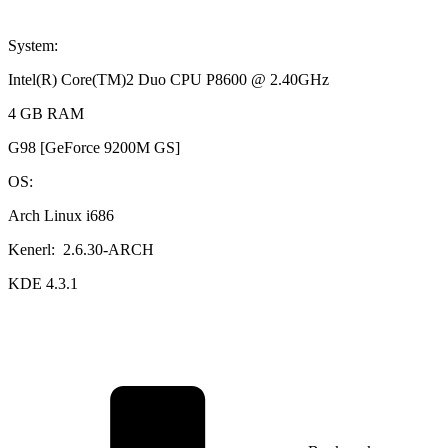
System:
Intel(R) Core(TM)2 Duo CPU P8600 @ 2.40GHz
4 GB RAM
G98 [GeForce 9200M GS]
OS:
Arch Linux i686
Kenerl: 2.6.30-ARCH
KDE 4.3.1