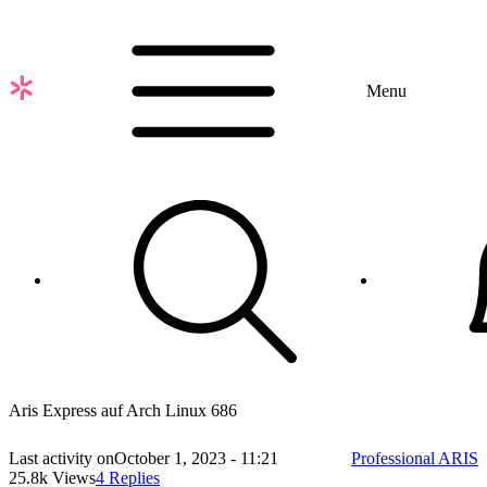
Skip
to
main
content
Menu
Aris Express auf Arch Linux 686
Last activity on
October 1, 2023 - 11:21
Professional ARIS
25.8k Views
4 Replies