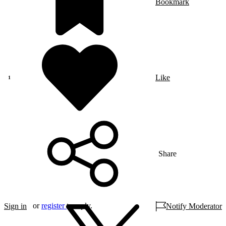
Bookmark
Like
Share
or
register
to reply.
Sign in
Notify Moderator