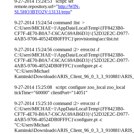
9-27-2014 15:24:53 script: set
remote.repository.url="
http://WIN-
SL5HO3BTO2V:13131/repo
"
9-27-2014 15:24:54 command :list >
C:\Users\MICHAE~1\AppData\Local\Temp\{FF8423B0-
CF7F-4E70-B0A7-C6CAC69AB6D3}\{52D32E2C-D977-
4AB5-9706-40524DB0FFFC}\provisioning\acc\list.txt
9-27-2014 15:24:56 command :2> error.txt -f
C:\Users\MICHAE~1\AppData\Local\Temp\{FF8423B0-
CF7F-4E70-B0A7-C6CAC69AB6D3}\{52D32E2C-D977-
4AB5-9706-40524DB0FFFC}\configure.pt -c
"C:\Users\Michael
Kaminski\Downloads\ARIS_Client_96_0_3_3_910881\ARIS_Cli
9-27-2014 15:25:08 script: configure zoo_local zoo_local
tickTime="60000" clientPort="14051"
9-27-2014 15:25:10 command :2> error.txt -f
C:\Users\MICHAE~1\AppData\Local\Temp\{FF8423B0-
CF7F-4E70-B0A7-C6CAC69AB6D3}\{52D32E2C-D977-
4AB5-9706-40524DB0FFFC}\configure.pt -c
"C:\Users\Michael
Kaminski\Downloads\ARIS_Client_96_0_3_3_910881\ARIS_Cli