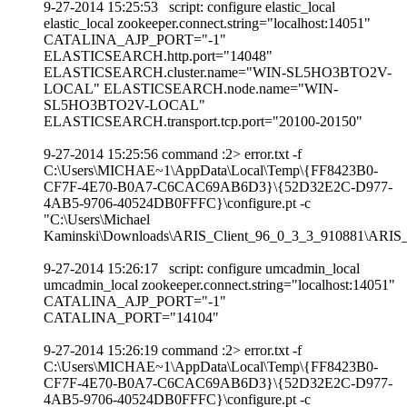
9-27-2014 15:25:53 script: configure elastic_local
elastic_local zookeeper.connect.string="localhost:14051"
CATALINA_AJP_PORT="-1"
ELASTICSEARCH.http.port="14048"
ELASTICSEARCH.cluster.name="WIN-SL5HO3BTO2V-
LOCAL" ELASTICSEARCH.node.name="WIN-
SL5HO3BTO2V-LOCAL"
ELASTICSEARCH.transport.tcp.port="20100-20150"
9-27-2014 15:25:56 command :2> error.txt -f
C:\Users\MICHAE~1\AppData\Local\Temp\{FF8423B0-
CF7F-4E70-B0A7-C6CAC69AB6D3}\{52D32E2C-D977-
4AB5-9706-40524DB0FFFC}\configure.pt -c
"C:\Users\Michael
Kaminski\Downloads\ARIS_Client_96_0_3_3_910881\ARIS_Cli
9-27-2014 15:26:17 script: configure umcadmin_local
umcadmin_local zookeeper.connect.string="localhost:14051"
CATALINA_AJP_PORT="-1"
CATALINA_PORT="14104"
9-27-2014 15:26:19 command :2> error.txt -f
C:\Users\MICHAE~1\AppData\Local\Temp\{FF8423B0-
CF7F-4E70-B0A7-C6CAC69AB6D3}\{52D32E2C-D977-
4AB5-9706-40524DB0FFFC}\configure.pt -c