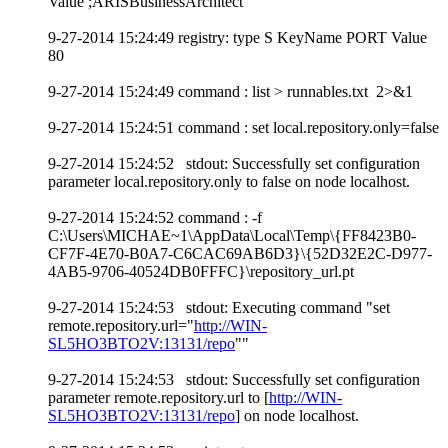
Value ;ARISBusinessArchitect
9-27-2014 15:24:49 registry: type S KeyName PORT Value
80
9-27-2014 15:24:49 command : list > runnables.txt 2>&1
9-27-2014 15:24:51 command : set local.repository.only=false
9-27-2014 15:24:52 stdout: Successfully set configuration
parameter local.repository.only to false on node localhost.
9-27-2014 15:24:52 command : -f
C:\Users\MICHAE~1\AppData\Local\Temp\{FF8423B0-
CF7F-4E70-B0A7-C6CAC69AB6D3}\{52D32E2C-D977-
4AB5-9706-40524DB0FFFC}\repository_url.pt
9-27-2014 15:24:53 stdout: Executing command "set
remote.repository.url="
http://WIN-
SL5HO3BTO2V:13131/repo
""
9-27-2014 15:24:53 stdout: Successfully set configuration
parameter remote.repository.url to [
http://WIN-
SL5HO3BTO2V:13131/repo
] on node localhost.