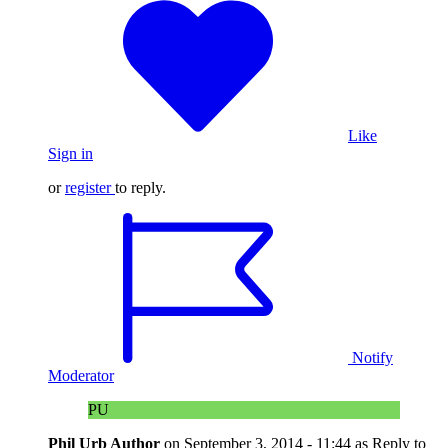
Like
Sign in
or
register
to reply.
Notify
Moderator
PU
Phil Urb
Author
on
September 3, 2014 - 11:44
as Reply to