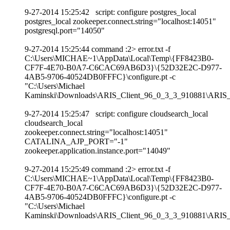
9-27-2014 15:25:42 script: configure postgres_local
postgres_local zookeeper.connect.string="localhost:14051"
postgresql.port="14050"
9-27-2014 15:25:44 command :2> error.txt -f
C:\Users\MICHAE~1\AppData\Local\Temp\{FF8423B0-
CF7F-4E70-B0A7-C6CAC69AB6D3}\{52D32E2C-D977-
4AB5-9706-40524DB0FFFC}\configure.pt -c
"C:\Users\Michael
Kaminski\Downloads\ARIS_Client_96_0_3_3_910881\ARIS_Cli
9-27-2014 15:25:47 script: configure cloudsearch_local
cloudsearch_local
zookeeper.connect.string="localhost:14051"
CATALINA_AJP_PORT="-1"
zookeeper.application.instance.port="14049"
9-27-2014 15:25:49 command :2> error.txt -f
C:\Users\MICHAE~1\AppData\Local\Temp\{FF8423B0-
CF7F-4E70-B0A7-C6CAC69AB6D3}\{52D32E2C-D977-
4AB5-9706-40524DB0FFFC}\configure.pt -c
"C:\Users\Michael
Kaminski\Downloads\ARIS_Client_96_0_3_3_910881\ARIS_Cli