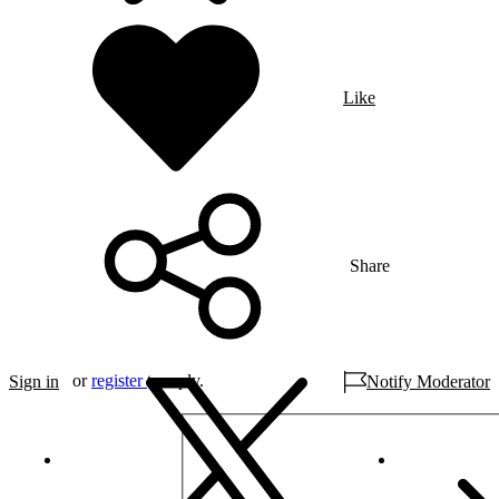
Like
Share
or
register
to reply.
Sign in
Notify Moderator