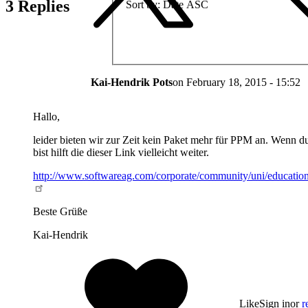
3 Replies
Sort by
Date ASC
Kai-Hendrik Pots
on
February 18, 2015 - 15:52
Hallo,
leider bieten wir zur Zeit kein Paket mehr für PPM an. Wenn du
bist hilft die dieser Link vielleicht weiter.
http://www.softwareag.com/corporate/community/uni/education/
Beste Grüße
Kai-Hendrik
Like
Sign in
or
r