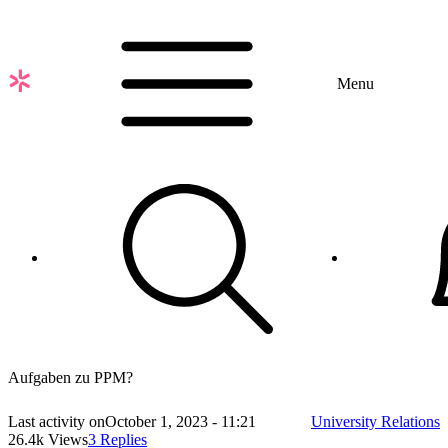
Skip
to
main
content
Menu
Aufgaben zu PPM?
Last activity on
October 1, 2023 - 11:21
University Relations
26.4k Views
3 Replies