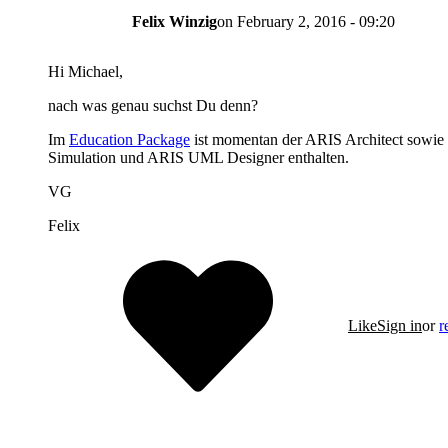
Felix Winzig
on
February 2, 2016 - 09:20
Hi Michael,
nach was genau suchst Du denn?
Im
Education Package
ist momentan der ARIS Architect sowie
Simulation und ARIS UML Designer enthalten.
VG
Felix
Like
Sign in
or
r