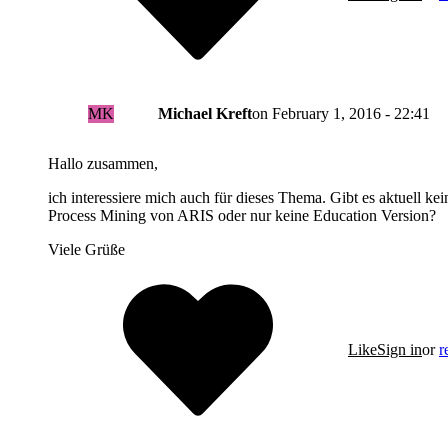
MK
Michael Kreft
on
February 1, 2016 - 22:41
Hallo zusammen,
ich interessiere mich auch für dieses Thema. Gibt es aktuell k
Process Mining von ARIS oder nur keine Education Version?
Viele Grüße
Like
Sign in
or
r