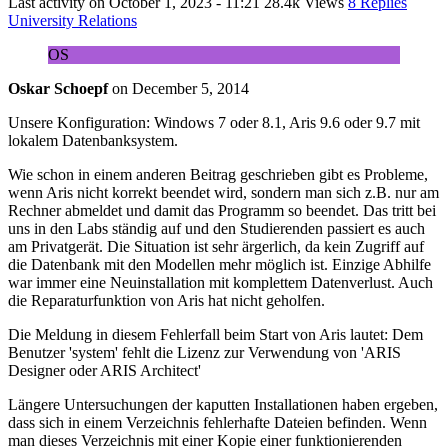
Last activity on
October 1, 2023 - 11:21
28.4k Views
8 Replies
University Relations
OS
Oskar Schoepf
on
December 5, 2014
Unsere Konfiguration: Windows 7 oder 8.1, Aris 9.6 oder 9.7 mit
lokalem Datenbanksystem.
Wie schon in einem anderen Beitrag geschrieben gibt es Probleme,
wenn Aris nicht korrekt beendet wird, sondern man sich z.B. nur am
Rechner abmeldet und damit das Programm so beendet. Das tritt bei
uns in den Labs ständig auf und den Studierenden passiert es auch
am Privatgerät. Die Situation ist sehr ärgerlich, da kein Zugriff auf
die Datenbank mit den Modellen mehr möglich ist. Einzige Abhilfe
war immer eine Neuinstallation mit komplettem Datenverlust. Auch
die Reparaturfunktion von Aris hat nicht geholfen.
Die Meldung in diesem Fehlerfall beim Start von Aris lautet: Dem
Benutzer 'system' fehlt die Lizenz zur Verwendung von 'ARIS
Designer oder ARIS Architect'
Längere Untersuchungen der kaputten Installationen haben ergeben,
dass sich in einem Verzeichnis fehlerhafte Dateien befinden. Wenn
man dieses Verzeichnis mit einer Kopie einer funktionierenden