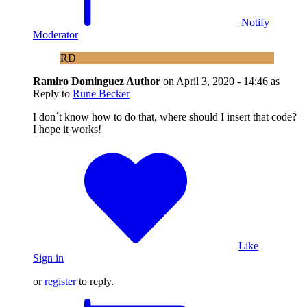
Notify
Moderator
RD
Ramiro Dominguez
Author
on
April 3, 2020 - 14:46
as
Reply to
Rune Becker
I don´t know how to do that, where should I insert that code?
I hope it works!
Like
Sign in
or
register
to reply.