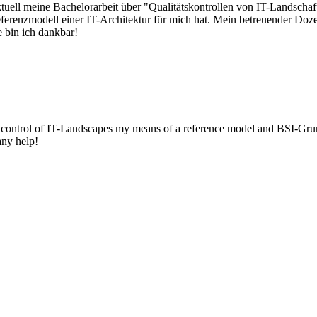
aktuell meine Bachelorarbeit über "Qualitätskontrollen von IT-Landsch
erenzmodell einer IT-Architektur für mich hat. Mein betreuender Dozen
 bin ich dankbar!
y control of IT-Landscapes my means of a reference model and BSI-Gr
any help!