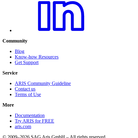
Community
Blog
Know-how Resources
Get Support
Service
ARIS Community Guideline
Contact us
Terms of Use
More
Documentation
Try ARIS for FREE
aris.com
© 2009–2026 SAG Aris GmbH – All rights reserved